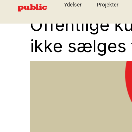
Ydelser
Projekter
Offentlige k
ikke sælges t