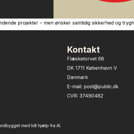
ndende projekter – men ønsker samtidig sikkerhed og trygh
Kontakt
Flæsketorvet 68
DK 1711 København V
Danmark
E-mail: post@public.dk
CVR: 37490482
dbygget med lidt hjælp fra AI.